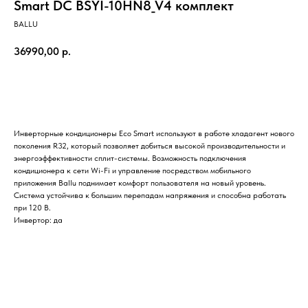
Smart DC BSYI-10HN8_V4 комплект
BALLU
36990,00
р.
Заказать
Инверторные кондиционеры Eco Smart используют в работе хладагент нового
поколения R32, который позволяет добиться высокой производительности и
энергоэффективности сплит-системы. Возможность подключения
кондиционера к сети Wi-Fi и управление посредством мобильного
приложения Ballu поднимает комфорт пользователя на новый уровень.
Система устойчива к большим перепадам напряжения и способна работать
при 120 В.
Инвертор: да