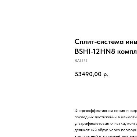
Сплит-система инв
BSHI-12HN8 компл
BALLU
53490,00
р.
Заказать
Энергоэффективная серия инвер
последних достижений в климати
ультрафиолетовая очистка, контр
деликатный обдув через перфори
комфортный и здоровый микрокл