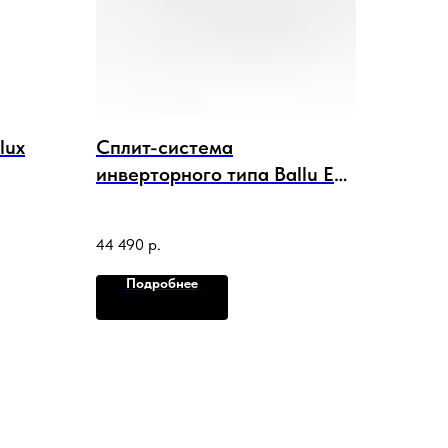
lux
Сплит-система
инверторного типа Ballu Eco
Smart DC BSYI-12HN8_V4
комплект
44 490
р.
Подробнее