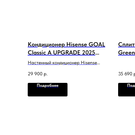
Кондиционер Hisense GOAL
Сплит
Classic A UPGRADE 2025
Green
WI-FI
компл
Настенный кондиционер Hisense
(Хайсенс) Goal Classic A AS-
29 900
р.
35 690
07HW4RLRCA00A WI-FI
поставляется вместе со встроенным
Подробнее
Под
модулем Wi-Fi.