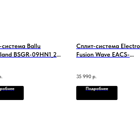
-система Ballu
Сплит-система Electro
land BSGR-09HN1_22Y
Fusion Wave EACS-
ект
09HFW/N3 комплект
р.
35 990
р.
робнее
Подробнее