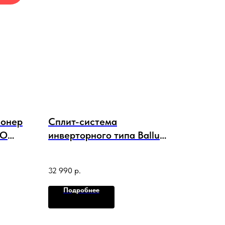
ионер
Сплит-система
RO
инверторного типа Ballu
Odyssey DC BSOI-10HN8
комплект
32 990
р.
Подробнее