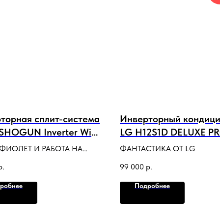
торная сплит-система
Инверторный кондиц
 SHOGUN Inverter Wi-
LG H12S1D DELUXE P
C-I-SG25HP.D04
DUAL Inverter
ФИОЛЕТ И РАБОТА НА
ФАНТАСТИКА ОТ LG
 ДО -25
р.
99 000
р.
робнее
Подробнее