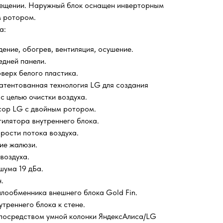
мещении. Наружный блок оснащен инверторным
 ротором.
а:
ение, обогрев, вентиляция, осушение.
едней панели.
верх белого пластика.
апатентованная технология LG для создания
с целью очистки воздуха.
ор LG с двойным ротором.
илятора внутреннего блока.
рости потока воздуха.
ие жалюзи.
воздуха.
шума 19 дБа.
.
лообменника внешнего блока Gold Fin.
треннего блока к стене.
 посредством умной колонки ЯндексАлиса/LG