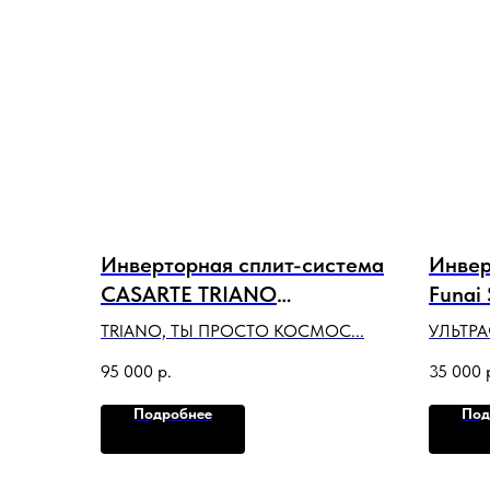
Инверторная сплит-система
Инвер
CASARTE TRIANO
Funai
CAS35MW1/R3 1U35MW1/R3
Fi RA
TRIANO, ТЫ ПРОСТО КОСМОС...
УЛЬТРА
НАГРЕВ
95 000
р.
35 000
Подробнее
Под