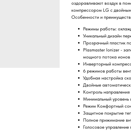
оздоравливают воздух в по
компрессором LG с двойным
Особенности и преимуществ
Режимы работы: охлажд
Уникальный дизайн пер
Прозрачный пластик по
Plasmaster Ionizer - з
мощного потока ионов 
Инверторный компресс
6 режимов работы вент
Удобная настройка ско
Двойные автоматическ
Контроль направления 
Минимальный уровень 
Режим Комфортный сон
Защитное покрытие теп
Полное прижимание вну
Голосовое управление