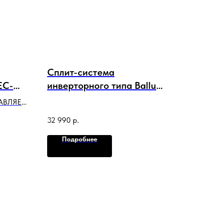
Сплит-система
EC-
инверторного типа Ballu
рия
Odyssey DC BSOI-10HN8
АВЛЯЕТ
комплект
32 990
р.
ЫМИ
ЕРНОМ
Подробнее