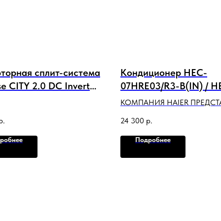
торная сплит-система
Кондиционер HEC-
e CITY 2.0 DC Inverter
07HRE03/R3-B(IN) / H
9UW4RYRKA01NEW
07HRE03/R3(OUT) Се
КОМПАНИЯ HAIER ПРЕДСТ
Wi-Fi
DESIGN ON-OFF
СВОЙ БРЕНД HEC (ХЕК)
р.
24 300
р.
БЮДЖЕТНЫМИ НАДЕЖН
МОДЕЛЯМИ В БЕЛОМ И Ч
робнее
Подробнее
ЦВЕТАХ