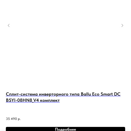
Сплит-система инверторного типа Ballu Eco Smart DC
Ин
BSYI-08HN8_V4 комплект
In
СТ
П
35 490
р.
77 
Подробнее