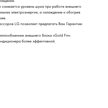
ращения.
о снижается уровень шума при работе внешнего
ельная электроэнергия, а охлаждение и обогрев
рее.
ессоров LG позволяет предлагать Вам Гарантию
еплообменник внешнего блока «Gold Fin»
ондиционера более эффективной.
ЛОФТ
СТАЙЛ