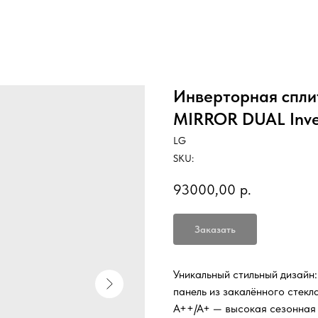
Инверторная спли
MIRROR DUAL Inve
LG
SKU:
93000,00
р.
Заказать
Уникальный стильный дизайн:
панель из закалённого стекл
A++/A+ — высокая сезонная