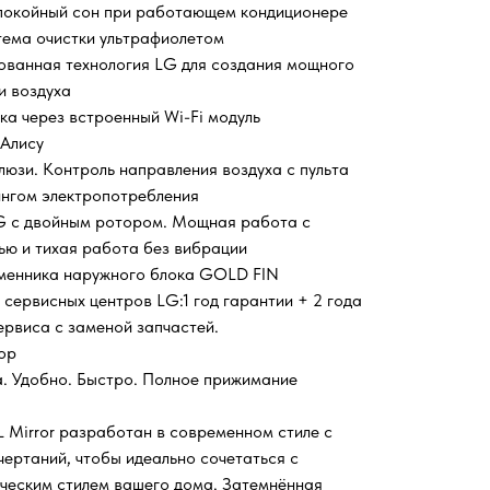
Спокойный сон при работающем кондиционере
тема очистки ультрафиолетом
нтованная технология LG для создания мощного
и воздуха
ка через встроенный Wi-Fi модуль
 Алису
юзи. Контроль направления воздуха с пульта
ингом электропотребления
 с двойным ротором. Мощная работа с
ю и тихая работа без вибрации
менника наружного блока GOLD FIN
сервисных центров LG:1 год гарантии + 2 года
ервиса с заменой запчастей.
ор
. Удобно. Быстро. Полное прижимание
Mirror разработан в современном стиле с
чертаний, чтобы идеально сочетаться с
ческим стилем вашего дома. Затемнённая