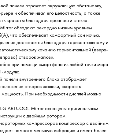
евой панели отражает окружающую обстановку,
рьере и обеспечивая его целостность, а также
ть красоты благодаря прочности стекла.
Mirror обладают рекордно низким уровнем
дБ(А), что обеспечивает комфортный сон ночью.
еление достигается благодаря горизонтальному и
 автоматическому качанию горизонтальной (вверх-
-вправо) створок жалюзи.
добно при помощи смартфона из любой точки мира
i-модулю.
й панели внутреннего блока отображает
 положение створок жалюзи, скорость
ю мощность. При необходимости дисплей можно
 LG ARTCOOL Mirror оснащены оригинальным
нструкции с двойным ротором.
однороторных компрессоров компрессор с двойным
оздает намного меньшую вибрацию и имеет более