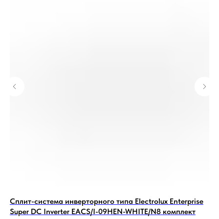
Сплит-система инверторного типа Electrolux Enterprise
Ин
Super DC Inverter EACS/I-09HEN-WHITE/N8 комплект
MD