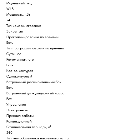
Модельный ряд
WLB
Мощность, кВт
24
Тип камеры сгорания
Закрытая
Программирование по времени
Есть
Тип программирования по времени
Суточное
Режим зима-лето
Есть
Кол-во контуров
Одноконтурный
Встроенный расширительный бак
Есть
Встроенный циркуляционный насос
Есть
Управление
Электронное
Принцип работы
Конвекционный
Отапливаемая площадь, м²
240
Тип теплообменника настенного котла