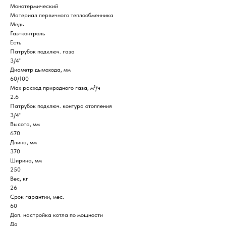
Монотермический
Материал первичного теплообменника
Медь
Газ-контроль
Есть
Патрубок подключ. газа
3/4"
Диаметр дымохода, мм
60/100
Max расход природного газа, м³/ч
2.6
Патрубок подключ. контура отопления
3/4"
Высота, мм
670
Длина, мм
370
Ширина, мм
250
Вес, кг
26
Срок гарантии, мес.
60
Доп. настройка котла по мощности
Да