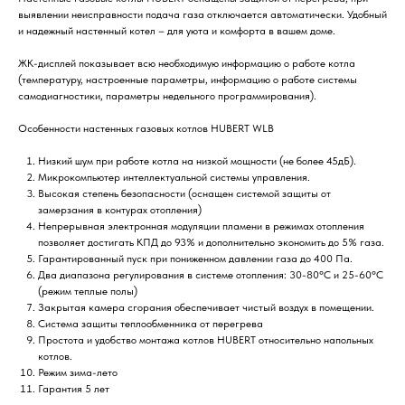
выявлении неисправности подача газа отключается автоматически. Удобный
и надежный настенный котел – для уюта и комфорта в вашем доме.
ЖК-дисплей показывает всю необходимую информацию о работе котла
(температуру, настроенные параметры, информацию о работе системы
самодиагностики, параметры недельного программирования).
Особенности настенных газовых котлов HUBERT WLB
Низкий шум при работе котла на низкой мощности (не более 45дБ).
Микрокомпьютер интеллектуальной системы управления.
Высокая степень безопасности (оснащен системой защиты от
замерзания в контурах отопления)
Непрерывная электронная модуляции пламени в режимах отопления
позволяет достигать КПД до 93% и дополнительно экономить до 5% газа.
Гарантированный пуск при пониженном давлении газа до 400 Па.
Два диапазона регулирования в системе отопления: 30-80°C и 25-60°С
(режим теплые полы)
Закрытая камера сгорания обеспечивает чистый воздух в помещении.
Система защиты теплообменника от перегрева
Простота и удобство монтажа котлов HUBERT относительно напольных
котлов.
Режим зима-лето
Гарантия 5 лет