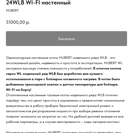
24WLB WI-FI настенный
HUBERT
51000,00
р.
Заказать
Одноконтурные настенные котлы HUBERT модельного ряда WLB - это
эксклюзивный дизайн, надёжность и простота в эксплуатации. HUBERT WL
заслужили высокую степень лояльности у потребителей.
В отличие котлов
серии WL модельный ряд WLB был доработан для лучшего
использования в паре с бойлером косвенного нагрева. В котлы были
добавлены трехходовой клапан и датчик температуры для бойлера.
WI-FI на борту!
Отопительные настенные газовые котлы модельного ряда WLB отлично
подойдут тем, кто ценит простоту в управлении и предпочитает минимальное
вмешательство в работу прибора: безопасный электронный розжиг и
автоматическое регулирование мощности при выборе режима отопления
позволят экономить на затратах за газ. На удобный дисплей выводятся все
рабочие параметры, а в случае неисправности – коды автодиагностики.
Настенные газовые котлы HUBERT оснащены защитой от перегрева, при