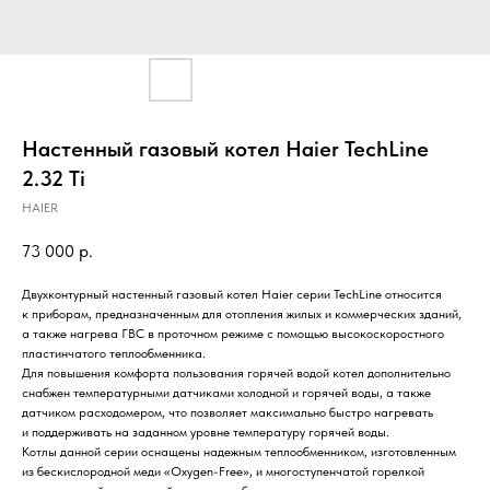
Настенный газовый котел Haier TechLine
2.32 Ti
HAIER
73 000
р.
Двухконтурный настенный газовый котел Haier серии TechLine относится
к приборам, предназначенным для отопления жилых и коммерческих зданий,
а также нагрева ГВС в проточном режиме с помощью высокоскоростного
пластинчатого теплообменника.
Для повышения комфорта пользования горячей водой котел дополнительно
снабжен температурными датчиками холодной и горячей воды, а также
датчиком расходомером, что позволяет максимально быстро нагревать
и поддерживать на заданном уровне температуру горячей воды.
Котлы данной серии оснащены надежным теплообменником, изготовленным
из бескислородной меди «Oxygen-Free», и многоступенчатой горелкой