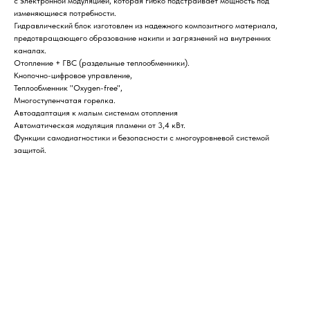
с электронной модуляцией, которая гибко подстраивает мощность под
изменяющиеся потребности.
Гидравлический блок изготовлен из надежного композитного материала,
предотвращающего образование накипи и загрязнений на внутренних
каналах.
Отопление + ГВС (раздельные теплообменники).
Кнопочно-цифровое управление,
Теплообменник "Oxygen-free",
Многоступенчатая горелка.
Автоадаптация к малым системам отопления
Автоматическая модуляция пламени от 3,4 кВт.
Функции самодиагностики и безопасности с многоуровневой системой
защитой.