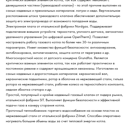
движущимися частями (трехходовой клапан) - по этой причине выполнен из
самых надежных и премиальных материалов: латуни и меди. Вертикальное
расположение штока трехходового клапана обеспечивает дополнительную
защиту его электропривода от возможного попадания воды.
Электронная плата от итальянской фабрики Nordgas. Поддерживает
подключение внешних устройств: термостата, уличного датчика, автоматики
удаленного управления (по цифровой шине OpenTherm). Позволяет
настраивать работу газового котла по более чем 30-ти различным
параметрам. Имеет множество функций безопасности: антизамерзание,
антиблокировка, антилегионелла, защита котла от перегрева и др.
Многоскоростной насос от датского концерна Grundfos. Является
критически важным элементом котла, так как работает практически в
постоянном режиме и содержит вращающиеся механизмы. Изготовлен из
самых надежных и дорогостоящих материалов: керамический вал,
керамические подшипники, ротор в оболочке из нержавеющей стали, гильза
ротора из нержавеющей стали, рабочее колесо из термостойкого композита,
медная обмотка статора и др.
Простой, популярный и крайне надежный газовый клапан от лидера рынка,
итальянской фабрики SIT. Выполняет функции безопасности и эффективной
подачи газа в камеру сгорания котла.
Проточный теплообменник горячего водоснабжения на основе пластин из
нержавеющей стали от итальянской фабрики Zilmet. Способен оперативно
нагревать большие объемы воды за счет тепловой энергии котла.