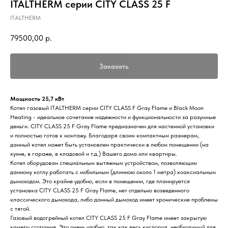
ITALTHERM серии CITY CLASS 25 F
ITALTHERM
79500,00
р.
Заказать
Мощность 25,7 кВт
Котел газовый ITALTHERM серии CITY CLASS F Gray Flame и Black Moon
Heating - идеальное сочетание надежности и функциональности за разумные
деньги. CITY CLASS 25 F Gray Flame предназначен для настенной установки
и полностью готов к монтажу. Благодаря своим компактным размерам,
данный котел может быть установлен практически в любом помещении (на
кухне, в гараже, в кладовой и т.д.) Вашего дома или квартиры.
Котел оборудован специальным вытяжным устройством, позволяющим
данному котлу работать с мобильным (длинною около 1 метра) коаксиальным
дымоходом. Это крайне удобно, если в помещении, где планируется
установка CITY CLASS 25 F Gray Flame, нет отдельно возведенного
классического дымохода, либо данный дымоход имеет хронические проблемы
с тягой.
Газовый водогрейный котел CITY CLASS 25 F Gray Flame имеет закрытую
камеру сгорания. Это очень удобно, так как весь кислород, необходимый для