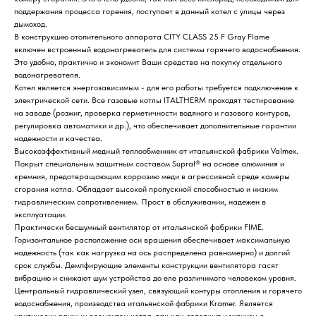
поддержания процесса горения, поступает в данный котел с улицы через
дымоход.
В конструкцию отопительного аппарата CITY CLASS 25 F Gray Flame
включен встроенный водонагреватель для системы горячего водоснабжения.
Это удобно, практично и экономит Ваши средства на покупку отдельного
водонагревателя.
Котел является энергозависимым - для его работы требуется подключение к
электрической сети. Все газовые котлы ITALTHERM проходят тестирование
на заводе (розжиг, проверка герметичности водяного и газового контуров,
регулировка автоматики и др.), что обеспечивает дополнительные гарантии
надежности и качества.
Высокоэффективный медный теплообменник от итальянской фабрики Valmex.
Покрыт специальным защитным составом Supral® на основе алюминия и
кремния, предотвращающим коррозию меди в агрессивной среде камеры
сгорания котла. Обладает высокой пропускной способностью и низким
гидравлическим сопротивлением. Прост в обслуживании, надежен в
эксплуатации.
Практически бесшумный вентилятор от итальянской фабрики FIME.
Горизонтальное расположение оси вращения обеспечивает максимальную
надежность (так как нагрузка на ось распределена равномерно) и долгий
срок службы. Демпфирующие элементы конструкции вентилятора гасят
вибрацию и снижают шум устройства до еле различимого человеком уровня.
Центральный гидравлический узел, связующий контуры отопления и горячего
водоснабжения, производства итальянской фабрики Kramer. Является
критически важным элементом котла, так как содержит механизм с