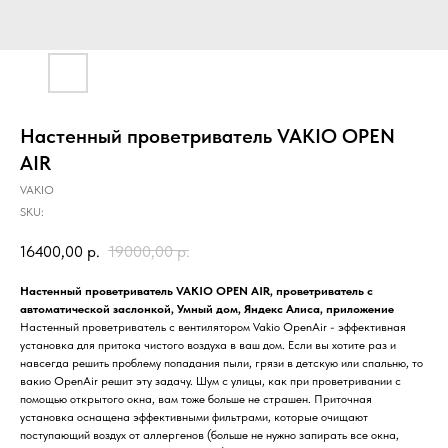
Настенный проветриватель VAKIO OPEN
AIR
VAKIO
SKU:
16400,00
р.
19000,00
р.
Настенный проветриватель VAKIO OPEN AIR, проветриватель с
автоматической заслонкой, Умный дом, Яндекс Алиса, приложение
Настенный проветриватель с вентилятором Vakio OpenAir - эффективная
установка для притока чистого воздуха в ваш дом. Если вы хотите раз и
навсегда решить проблему попадания пыли, грязи в детскую или спальню, то
вакио OpenAir решит эту задачу. Шум с улицы, как при проветривании с
помощью открытого окна, вам тоже больше не страшен. Приточная
установка оснащена эффективными фильтрами, которые очищают
поступающий воздух от аллергенов (больше не нужно запирать все окна,