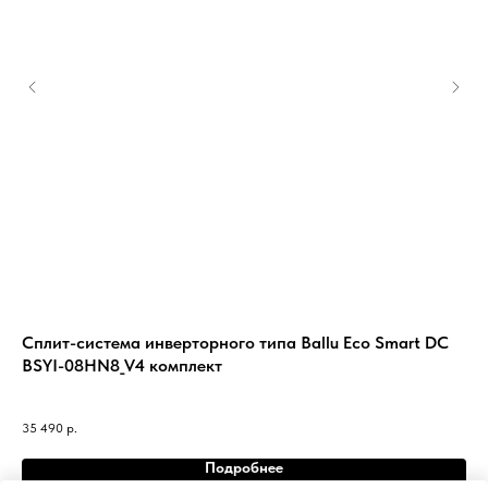
Сплит-система инверторного типа Ballu Eco Smart DC
Ко
BSYI-08HN8_V4 комплект
WI-
41 
35 490
р.
Подробнее