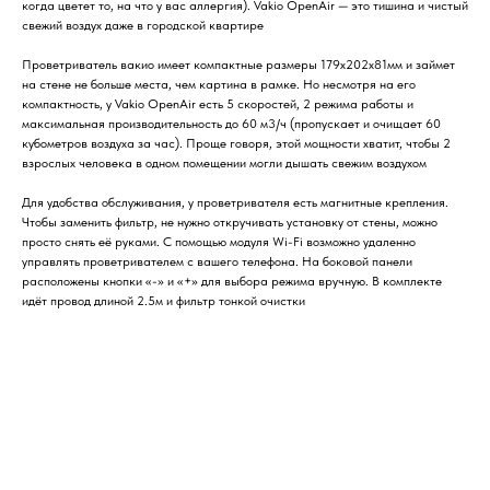
когда цветет то, на что у вас аллергия). Vakio OpenAir — это тишина и чистый
свежий воздух даже в городской квартире
Проветриватель вакио имеет компактные размеры 179х202х81мм и займет
на стене не больше места, чем картина в рамке. Но несмотря на его
компактность, у Vakio OpenAir есть 5 скоростей, 2 режима работы и
максимальная производительность до 60 м3/ч (пропускает и очищает 60
кубометров воздуха за час). Проще говоря, этой мощности хватит, чтобы 2
взрослых человека в одном помещении могли дышать свежим воздухом
Для удобства обслуживания, у проветривателя есть магнитные крепления.
Чтобы заменить фильтр, не нужно откручивать установку от стены, можно
просто снять её руками. С помощью модуля Wi-Fi возможно удаленно
управлять проветривателем с вашего телефона. На боковой панели
расположены кнопки «-» и «+» для выбора режима вручную. В комплекте
идёт провод длиной 2.5м и фильтр тонкой очистки